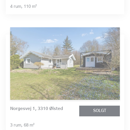
4 rum,
110 m²
Norgesvej 1, 3310 Ølsted
SOLGT
3 rum,
68 m²