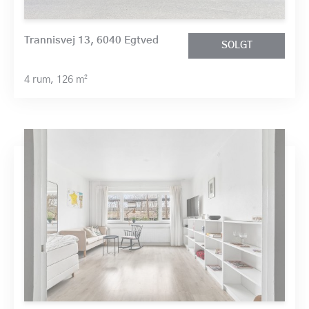
Trannisvej 13, 6040 Egtved
SOLGT
4 rum,
126 m²