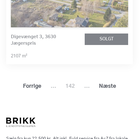
Digevænget 3, 3630
SOLGT
Jægerspris
2107 m²
Forrige
...
142
...
Næste
Sælg fra kun 22.500 kr. Alt inkl. Fuld service fra A-Z fra lokale