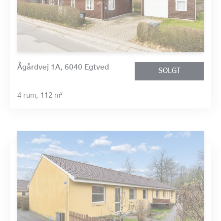
Ågårdvej 1A, 6040 Egtved
SOLGT
4 rum,
112 m²