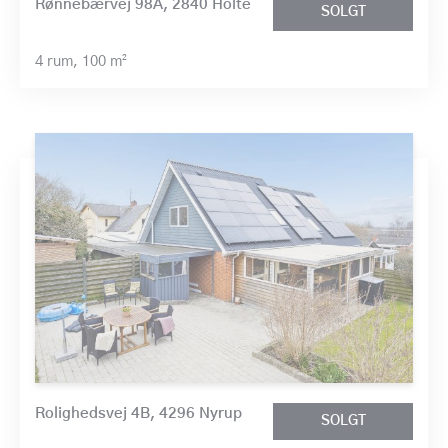
Rønnebærvej 98A, 2840 Holte
SOLGT
4 rum,
100 m²
Rolighedsvej 4B, 4296 Nyrup
SOLGT