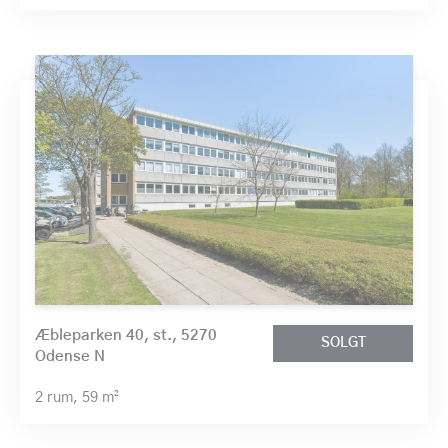
Æbleparken 40, st., 5270
SOLGT
Odense N
2 rum,
59 m²