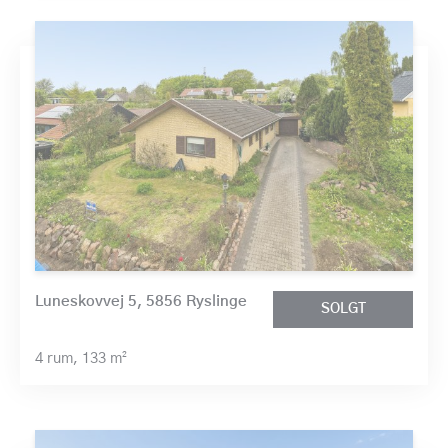
Luneskovvej 5, 5856 Ryslinge
SOLGT
4 rum,
133 m²