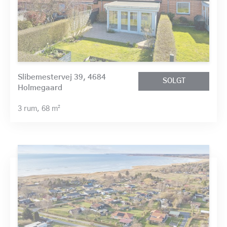
Slibemestervej 39, 4684
SOLGT
Holmegaard
3 rum,
68 m²