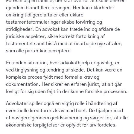
Forestil dig en familie, der står overfor at skulle dele en
ejendom blandt flere arvinger. Her kan uklarheder
omkring tidligere aftaler eller uklare
testamenteformuleringer skabe forvirring og
stridigheder. En advokat kan træde ind og afklare de
juridiske aspekter, sikre korrekt fortolkning af
testamentet samt bistå med at udarbejde nye aftaler,
som alle parter kan acceptere.
En anden situation, hvor advokathjælp er gavnlig, er
ved tinglysning og ændring af skøde. Det kan være en
kompleks proces fyldt med formelle krav og
dokumentation. Her sikrer en erfaren jurist, at alt går
lovligt for sig uden fejltrin der kunne forsinke processen.
Advokater spiller også en vigtig rolle i håndtering af
eventuelle kreditorers krav mod boet. De hjælper med
at navigere gennem gældssanering og sørger for, at alle
økonomiske forpligtelser er opfyldt før arv fordeles.