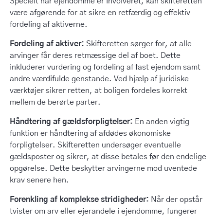
Specielt når ejendomme er involveret, kan skifteretten
være afgørende for at sikre en retfærdig og effektiv
fordeling af aktiverne.
Fordeling af aktiver:
Skifteretten sørger for, at alle
arvinger får deres retmæssige del af boet. Dette
inkluderer vurdering og fordeling af fast ejendom samt
andre værdifulde genstande. Ved hjælp af juridiske
værktøjer sikrer retten, at boligen fordeles korrekt
mellem de berørte parter.
Håndtering af gældsforpligtelser:
En anden vigtig
funktion er håndtering af afdødes økonomiske
forpligtelser. Skifteretten undersøger eventuelle
gældsposter og sikrer, at disse betales før den endelige
opgørelse. Dette beskytter arvingerne mod uventede
krav senere hen.
Forenkling af komplekse stridigheder:
Når der opstår
tvister om arv eller ejerandele i ejendomme, fungerer