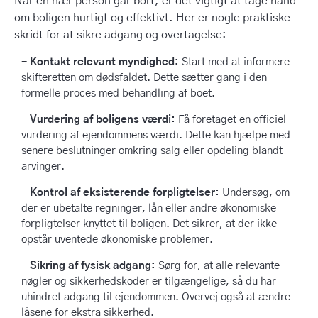
Når en nær person går bort, er det vigtigt at tage hånd
om boligen hurtigt og effektivt. Her er nogle praktiske
skridt for at sikre adgang og overtagelse:
Kontakt relevant myndighed:
Start med at informere
skifteretten om dødsfaldet. Dette sætter gang i den
formelle proces med behandling af boet.
Vurdering af boligens værdi:
Få foretaget en officiel
vurdering af ejendommens værdi. Dette kan hjælpe med
senere beslutninger omkring salg eller opdeling blandt
arvinger.
Kontrol af eksisterende forpligtelser:
Undersøg, om
der er ubetalte regninger, lån eller andre økonomiske
forpligtelser knyttet til boligen. Det sikrer, at der ikke
opstår uventede økonomiske problemer.
Sikring af fysisk adgang:
Sørg for, at alle relevante
nøgler og sikkerhedskoder er tilgængelige, så du har
uhindret adgang til ejendommen. Overvej også at ændre
låsene for ekstra sikkerhed.