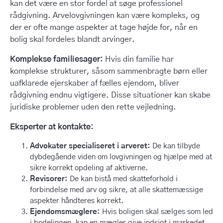
kan det være en stor fordel at søge professionel
rådgivning. Arvelovgivningen kan være kompleks, og
der er ofte mange aspekter at tage højde for, når en
bolig skal fordeles blandt arvinger.
Komplekse familiesager:
Hvis din familie har
komplekse strukturer, såsom sammenbragte børn eller
uafklarede ejerskaber af fælles ejendom, bliver
rådgivning endnu vigtigere. Disse situationer kan skabe
juridiske problemer uden den rette vejledning.
Eksperter at kontakte:
Advokater specialiseret i arveret:
De kan tilbyde
dybdegående viden om lovgivningen og hjælpe med at
sikre korrekt opdeling af aktiverne.
Revisorer:
De kan bistå med skatteforhold i
forbindelse med arv og sikre, at alle skattemæssige
aspekter håndteres korrekt.
Ejendomsmæglere:
Hvis boligen skal sælges som led
i bodelingen, kan en mægler give indsigt i markedet