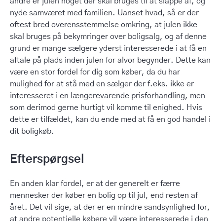
andre er julen noget der skal bruges til at slappe af, og
nyde samværet med familien. Uanset hvad, så er der
oftest bred overensstemmelse omkring, at julen ikke
skal bruges på bekymringer over boligsalg, og af denne
grund er mange sælgere yderst interesserede i at få en
aftale på plads inden julen for alvor begynder. Dette kan
være en stor fordel for dig som køber, da du har
mulighed for at stå med en sælger der f.eks. ikke er
interesseret i en længerevarende prisforhandling, men
som derimod gerne hurtigt vil komme til enighed. Hvis
dette er tilfældet, kan du ende med at få en god handel i
dit boligkøb.
Efterspørgsel
En anden klar fordel, er at der generelt er færre
mennesker der køber en bolig op til jul, end resten af
året. Det vil sige, at der er en mindre sandsynlighed for,
at andre potentielle købere vil være interesserede i den