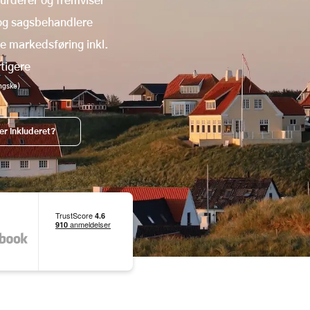
urderer og fremviser
 og sagsbehandlere
ne markedsføring inkl.
tigere
ingske)
er inkluderet?