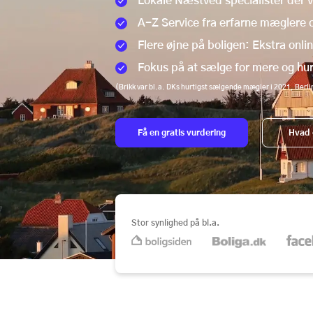
Lokale Næstved specialister der v
A-Z Service fra erfarne mæglere
Flere øjne på boligen: Ekstra onli
Fokus på at sælge for mere og hur
(Brikk var bl.a. DKs hurtigst sælgende mægler i 2021, Berl
Få en gratis vurdering
Hvad 
Stor synlighed på bl.a.