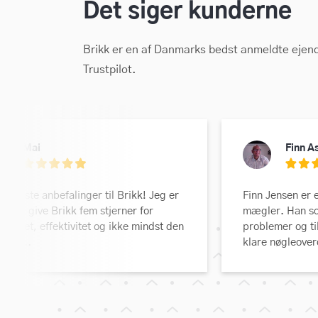
Det siger kunderne
Brikk er en af Danmarks bedst anmeldte ejen
Trustpilot.
Mai
Finn A
armeste anbefalinger til Brikk! Jeg er
Finn Jensen er 
 til at give Brikk fem stjerner for
mægler. Han so
sibilitet, effektivitet og ikke mindst den
problemer og ti
 pris...
klare nøgleover