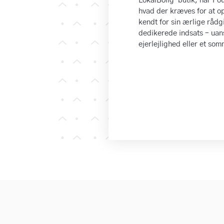
LokalBolig-butik, har Pou
hvad der kræves for at o
kendt for sin ærlige rådg
dedikerede indsats – uans
ejerlejlighed eller et so