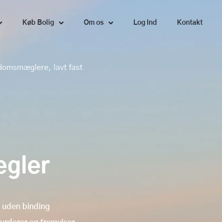
Køb Bolig
Om os
Log Ind
Kontakt
ndomsmæglere, lavt fast
gler
. uden binding