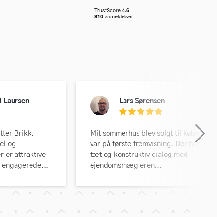
d Laursen
Lars Sørensen
tter Brikk.
Mit sommerhus blev solgt til køberen, 
el og
var på første fremvisning. Der har vær
 er attraktive
tæt og konstruktiv dialog med
 engagerede...
ejendomsmægleren...