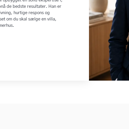
l opbygget en solid ekspertise i,
pnå de bedste resultater. Han er
ivning, hurtige respons og
et om du skal sælge en villa,
mmerhus.