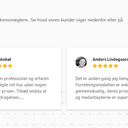
domsmæglere. Se hvad vores kunder siger nedenfor eller på
skebøl
Anders Lindegaar
en professionel og erfaren
Det er anden gang jeg beny
lgte mit hus uden nogen
Forretningsmodellen er enk
l prisen. Tilbød endda at
gennemskuelig, deres priser
dragelsen....
og medarbejderne er super