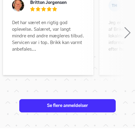
Britton Jorgensen
Tan
Det har været en rigtig god
Jeg er ovenud
oplevelse. Salæret, var langt
af Brikk mæg
mindre end andre mægleres tilbud.
lokalmægler, 
Servicen var i top. Brikk kan varmt
information 
anbefales...
efter hver fr
Se flere anmeldelser