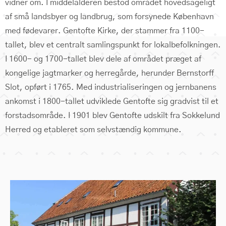
vidner om. I middelalderen bestod området hovedsageligt
af små landsbyer og landbrug, som forsynede København
med fødevarer. Gentofte Kirke, der stammer fra 1100-
tallet, blev et centralt samlingspunkt for lokalbefolkningen.
I 1600- og 1700-tallet blev dele af området præget af
kongelige jagtmarker og herregårde, herunder Bernstorff
Slot, opført i 1765. Med industrialiseringen og jernbanens
ankomst i 1800-tallet udviklede Gentofte sig gradvist til et
forstadsområde. I 1901 blev Gentofte udskilt fra Sokkelund
Herred og etableret som selvstændig kommune.