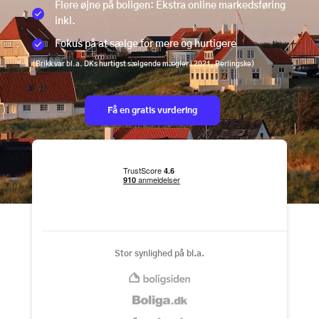
Flere øjne på boligen: Ekstra online markedsføring
inkl.
Fokus på at sælge for mere og hurtigere
(Brikk var bl.a. DKs hurtigst sælgende mægler i 2021, Berlingske)
Få en gratis vurdering
Stor synlighed på bl.a.