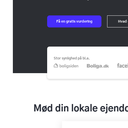
Få en gratis vurdering
Hvad 
Stor synlighed på bl.a.
Mød din lokale ejen