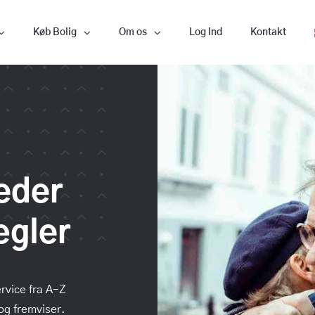
Køb Bolig
Om os
Log Ind
Kontakt
eder
gler
ervice fra A-Z
og fremviser.