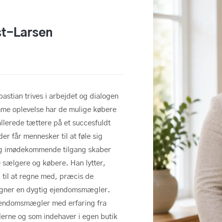
st-Larsen
astian trives i arbejdet og dialogen
e oplevelse har de mulige købere
 allerede tættere på et succesfuldt
er får mennesker til at føle sig
og imødekommende tilgang skaber
de sælgere og købere. Han lytter,
d til at regne med, præcis de
gner en dygtig ejendomsmægler.
ejendomsmægler med erfaring fra
erne og som indehaver i egen butik