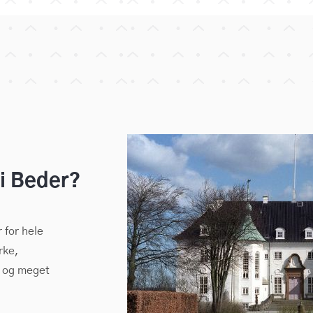
 i Beder?
 for hele
rke,
P og meget