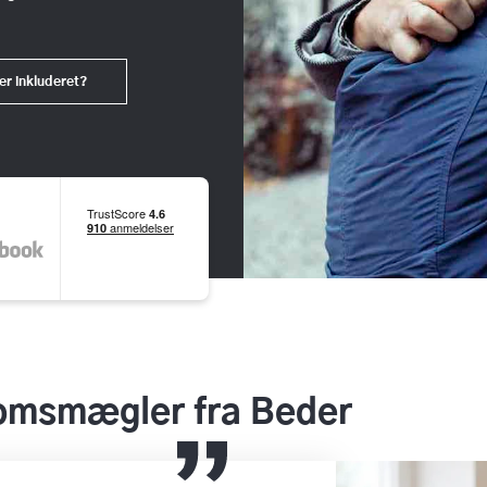
er inkluderet?
domsmægler fra Beder