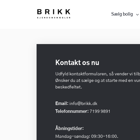
Sælg bolig
Kontakt os nu
Udfyld kontaktformularen, så vender vi til
Ønsker du at sælge og at starte med en vurd
beskedfeltet.
Email:
info@brikk.dk
Telefonnummer:
7199 9891
Åbningstider:
Mandag-søndag: 09:30-16:00.