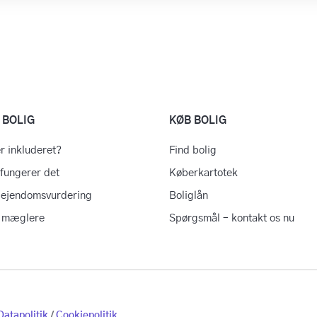
 BOLIG
KØB BOLIG
r inkluderet?
Find bolig
fungerer det
Køberkartotek
 ejendomsvurdering
Boliglån
e mæglere
Spørgsmål – kontakt os nu
Datapolitik
/
Cookiepolitik