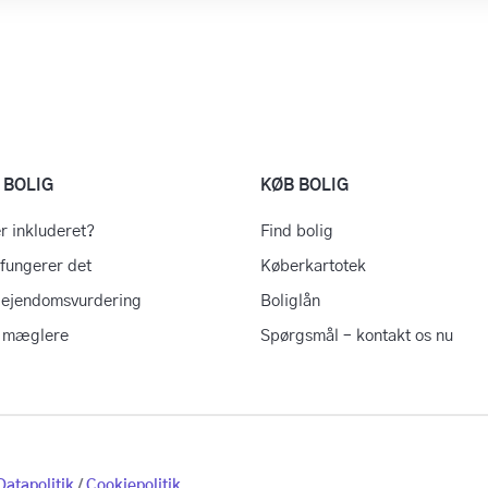
 BOLIG
KØB BOLIG
r inkluderet?
Find bolig
fungerer det
Køberkartotek
 ejendomsvurdering
Boliglån
e mæglere
Spørgsmål – kontakt os nu
Datapolitik
/
Cookiepolitik