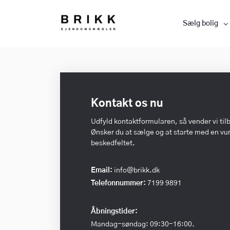
Sælg bolig
Kontakt os nu
Udfyld kontaktformularen, så vender vi til
Ønsker du at sælge og at starte med en vurd
beskedfeltet.
Email:
info@brikk.dk
Telefonnummer:
7199 9891
Åbningstider:
Mandag-søndag: 09:30-16:00.