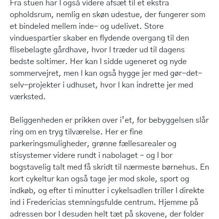
Fra stuen har I også videre afsæt til et ekstra
opholdsrum, nemlig en skøn udestue, der fungerer som
et bindeled mellem inde- og udelivet. Store
vinduespartier skaber en flydende overgang til den
flisebelagte gårdhave, hvor I træder ud til dagens
bedste soltimer. Her kan I sidde ugeneret og nyde
sommervejret, men I kan også hygge jer med gør-det-
selv-projekter i udhuset, hvor I kan indrette jer med
værksted.
Beliggenheden er prikken over i’et, for bebyggelsen slår
ring om en tryg tilværelse. Her er fine
parkeringsmuligheder, grønne fællesarealer og
stisystemer videre rundt i nabolaget - og I bor
bogstavelig talt med få skridt til nærmeste børnehus. En
kort cykeltur kan også tage jer mod skole, sport og
indkøb, og efter ti minutter i cykelsadlen triller I direkte
ind i Fredericias stemningsfulde centrum. Hjemme på
adressen bor I desuden helt tæt på skovene, der folder