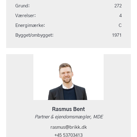
Grund:
272
Værelser:
4
Energimærke:
C
Bygget/ombygget:
1971
Rasmus Bent
Partner & ejendomsmægler, MDE
rasmus@brikk.dk
+45 53703413