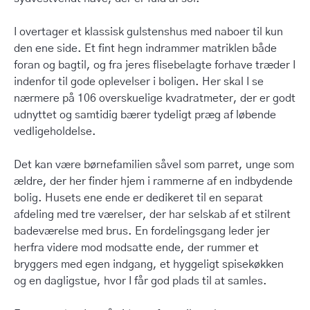
I overtager et klassisk gulstenshus med naboer til kun
den ene side. Et fint hegn indrammer matriklen både
foran og bagtil, og fra jeres flisebelagte forhave træder I
indenfor til gode oplevelser i boligen. Her skal I se
nærmere på 106 overskuelige kvadratmeter, der er godt
udnyttet og samtidig bærer tydeligt præg af løbende
vedligeholdelse.
Det kan være børnefamilien såvel som parret, unge som
ældre, der her finder hjem i rammerne af en indbydende
bolig. Husets ene ende er dedikeret til en separat
afdeling med tre værelser, der har selskab af et stilrent
badeværelse med brus. En fordelingsgang leder jer
herfra videre mod modsatte ende, der rummer et
bryggers med egen indgang, et hyggeligt spisekøkken
og en dagligstue, hvor I får god plads til at samles.