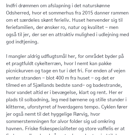
Indfri drømmen om afslapning i det naturskønne
Odsherred, hvor et sommerhus fra 2015 danner rammen
om et særdeles skønt ferieliv. Huset henvender sig til
feriefamilien, der ønsker ro, natur og kvalitet - men
også til jer, der ser en attraktiv mulighed i udlejning med
god indtjening.
I mangler aldrig udflugtsmål her, for området byder på
et pragtfuldt cykelterræn, hvor I nemt kan pakke
picnickurven og tage en tur i det fri. For enden af vejen
venter stranden - blot 400 m fra huset - og det er
tilmed en af Sjællands bedste sand- og badestrande,
hvor vandet altid er i bevægelse, klart og rent. Her er
plads til solbadning, leg med børnene og stille stunder i
klitterne, uforstyrret af hverdagens tempo. Cyklen fører
jer også nemt til det hyggelige Rørvig, hvor
sommerstemningen for alvor folder sig ud omkring
havnen. Friske fiskespecialiteter og store vaffelis er at