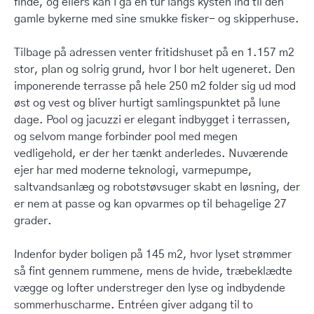
finde, og ellers kan I gå en tur langs kysten ind til den
gamle bykerne med sine smukke fisker- og skipperhuse.
Tilbage på adressen venter fritidshuset på en 1.157 m2
stor, plan og solrig grund, hvor I bor helt ugeneret. Den
imponerende terrasse på hele 250 m2 folder sig ud mod
øst og vest og bliver hurtigt samlingspunktet på lune
dage. Pool og jacuzzi er elegant indbygget i terrassen,
og selvom mange forbinder pool med megen
vedligehold, er der her tænkt anderledes. Nuværende
ejer har med moderne teknologi, varmepumpe,
saltvandsanlæg og robotstøvsuger skabt en løsning, der
er nem at passe og kan opvarmes op til behagelige 27
grader.
Indenfor byder boligen på 145 m2, hvor lyset strømmer
så fint gennem rummene, mens de hvide, træbeklædte
vægge og lofter understreger den lyse og indbydende
sommerhuscharme. Entréen giver adgang til to