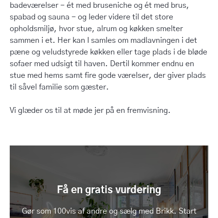
badeværelser - ét med bruseniche og ét med brus,
spabad og sauna - og leder videre til det store
opholdsmiljø, hvor stue, alrum og køkken smelter
sammen i et. Her kan I samles om madlavningen i det
pæne og veludstyrede køkken eller tage plads i de bløde
sofaer med udsigt til haven. Dertil kommer endnu en
stue med hems samt fire gode værelser, der giver plads
til såvel familie som gæster.
Vi glæder os til at møde jer på en fremvisning.
Få en gratis vurdering
Gør som 100vis af andre og sælg med Brikk. Start