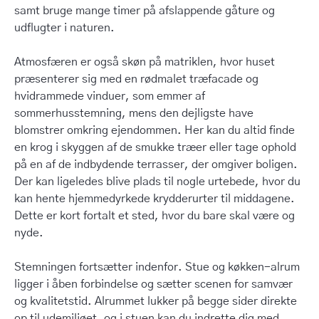
samt bruge mange timer på afslappende gåture og
udflugter i naturen.
Atmosfæren er også skøn på matriklen, hvor huset
præsenterer sig med en rødmalet træfacade og
hvidrammede vinduer, som emmer af
sommerhusstemning, mens den dejligste have
blomstrer omkring ejendommen. Her kan du altid finde
en krog i skyggen af de smukke træer eller tage ophold
på en af de indbydende terrasser, der omgiver boligen.
Der kan ligeledes blive plads til nogle urtebede, hvor du
kan hente hjemmedyrkede krydderurter til middagene.
Dette er kort fortalt et sted, hvor du bare skal være og
nyde.
Stemningen fortsætter indenfor. Stue og køkken-alrum
ligger i åben forbindelse og sætter scenen for samvær
og kvalitetstid. Alrummet lukker på begge sider direkte
op til udemiljøet, og i stuen kan du indrette dig med