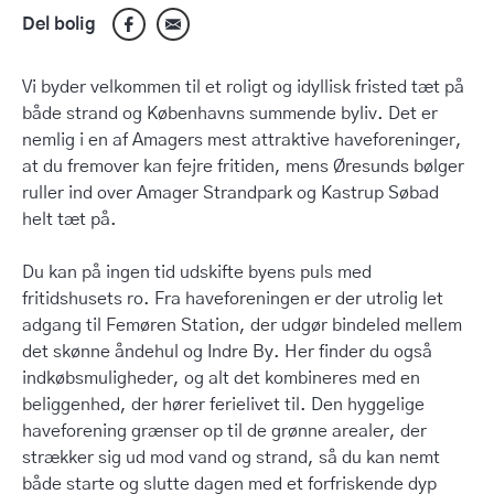
Del bolig
Vi byder velkommen til et roligt og idyllisk fristed tæt på
både strand og Københavns summende byliv. Det er
nemlig i en af Amagers mest attraktive haveforeninger,
at du fremover kan fejre fritiden, mens Øresunds bølger
ruller ind over Amager Strandpark og Kastrup Søbad
helt tæt på.
Du kan på ingen tid udskifte byens puls med
fritidshusets ro. Fra haveforeningen er der utrolig let
adgang til Femøren Station, der udgør bindeled mellem
det skønne åndehul og Indre By. Her finder du også
indkøbsmuligheder, og alt det kombineres med en
beliggenhed, der hører ferielivet til. Den hyggelige
haveforening grænser op til de grønne arealer, der
strækker sig ud mod vand og strand, så du kan nemt
både starte og slutte dagen med et forfriskende dyp