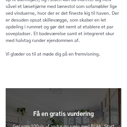
såvel et læsehjørne med lænestol som sofamøbler lige
ved vinduerne, hvor der er det fineste kig til haven. Der
er desuden opsat skillevægge, som skaber en let
opdeling i rummet og gør det nemt at etablere et par
sovepladser. Et badeværelse samt et integreret skur
med halvtag runder ejendommen af.
Vi glæder os til at møde dig på en fremvisning.
Få en gratis vurdering
Gør som 100vis af andre og sælg med Brikk. Start