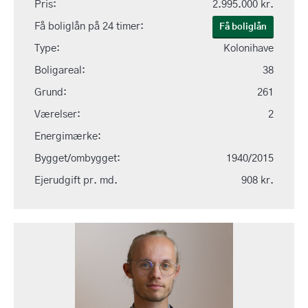
Pris:
2.995.000 kr.
Få boliglån på 24 timer:
Få boliglån
Type:
Kolonihave
Boligareal:
38
Grund:
261
Værelser:
2
Energimærke:
Bygget/ombygget:
1940/2015
Ejerudgift pr. md.
908 kr.