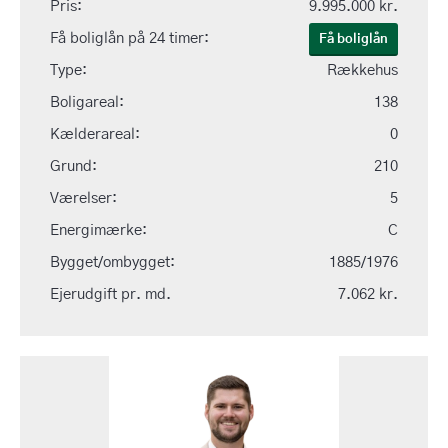
Pris:
9.995.000 kr.
Få boliglån på 24 timer:
Få boliglån
Type:
Rækkehus
Boligareal:
138
Kælderareal:
0
Grund:
210
Værelser:
5
Energimærke:
C
Bygget/ombygget:
1885/1976
Ejerudgift pr. md.
7.062 kr.