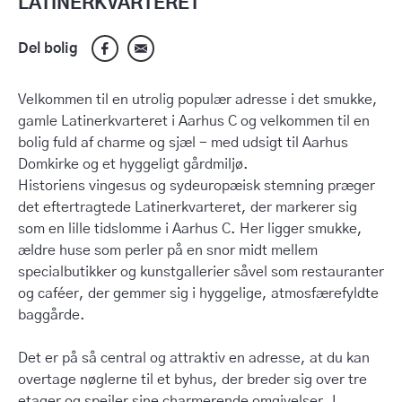
LATINERKVARTERET
Del bolig
Velkommen til en utrolig populær adresse i det smukke,
gamle Latinerkvarteret i Aarhus C og velkommen til en
bolig fuld af charme og sjæl - med udsigt til Aarhus
Domkirke og et hyggeligt gårdmiljø.
Historiens vingesus og sydeuropæisk stemning præger
det eftertragtede Latinerkvarteret, der markerer sig
som en lille tidslomme i Aarhus C. Her ligger smukke,
ældre huse som perler på en snor midt mellem
specialbutikker og kunstgallerier såvel som restauranter
og caféer, der gemmer sig i hyggelige, atmosfærefyldte
baggårde.
Det er på så central og attraktiv en adresse, at du kan
overtage nøglerne til et byhus, der breder sig over tre
etager og spejler sine charmerende omgivelser. I