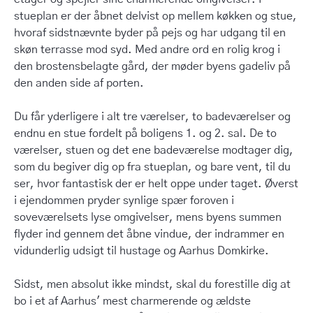
stueplan er der åbnet delvist op mellem køkken og stue,
hvoraf sidstnævnte byder på pejs og har udgang til en
skøn terrasse mod syd. Med andre ord en rolig krog i
den brostensbelagte gård, der møder byens gadeliv på
den anden side af porten.
Du får yderligere i alt tre værelser, to badeværelser og
endnu en stue fordelt på boligens 1. og 2. sal. De to
værelser, stuen og det ene badeværelse modtager dig,
som du begiver dig op fra stueplan, og bare vent, til du
ser, hvor fantastisk der er helt oppe under taget. Øverst
i ejendommen pryder synlige spær foroven i
soveværelsets lyse omgivelser, mens byens summen
flyder ind gennem det åbne vindue, der indrammer en
vidunderlig udsigt til hustage og Aarhus Domkirke.
Sidst, men absolut ikke mindst, skal du forestille dig at
bo i et af Aarhus' mest charmerende og ældste