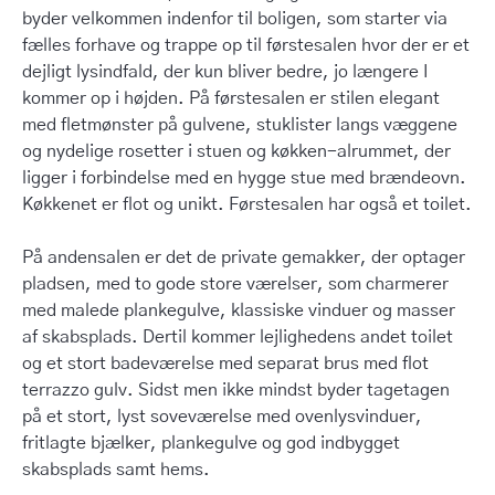
byder velkommen indenfor til boligen, som starter via
fælles forhave og trappe op til førstesalen hvor der er et
dejligt lysindfald, der kun bliver bedre, jo længere I
kommer op i højden. På førstesalen er stilen elegant
med fletmønster på gulvene, stuklister langs væggene
og nydelige rosetter i stuen og køkken-alrummet, der
ligger i forbindelse med en hygge stue med brændeovn.
Køkkenet er flot og unikt. Førstesalen har også et toilet.
På andensalen er det de private gemakker, der optager
pladsen, med to gode store værelser, som charmerer
med malede plankegulve, klassiske vinduer og masser
af skabsplads. Dertil kommer lejlighedens andet toilet
og et stort badeværelse med separat brus med flot
terrazzo gulv. Sidst men ikke mindst byder tagetagen
på et stort, lyst soveværelse med ovenlysvinduer,
fritlagte bjælker, plankegulve og god indbygget
skabsplads samt hems.