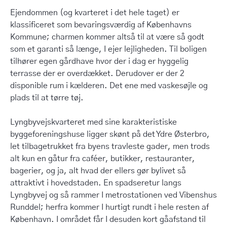
Ejendommen (og kvarteret i det hele taget) er
klassificeret som bevaringsværdig af Københavns
Kommune; charmen kommer altså til at være så godt
som et garanti så længe, I ejer lejligheden. Til boligen
tilhører egen gårdhave hvor der i dag er hyggelig
terrasse der er overdækket. Derudover er der 2
disponible rum i kælderen. Det ene med vaskesøjle og
plads til at tørre tøj.
Lyngbyvejskvarteret med sine karakteristiske
byggeforeningshuse ligger skønt på det Ydre Østerbro,
let tilbagetrukket fra byens travleste gader, men trods
alt kun en gåtur fra caféer, butikker, restauranter,
bagerier, og ja, alt hvad der ellers gør bylivet så
attraktivt i hovedstaden. En spadseretur langs
Lyngbyvej og så rammer I metrostationen ved Vibenshus
Runddel; herfra kommer I hurtigt rundt i hele resten af
København. I området får I desuden kort gåafstand til