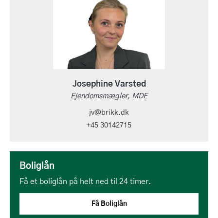
Josephine Varsted
Ejendomsmægler, MDE
jv@brikk.dk
+45 30142715
Boliglån
Få et boliglån på helt ned til 24 timer.
Få Boliglån