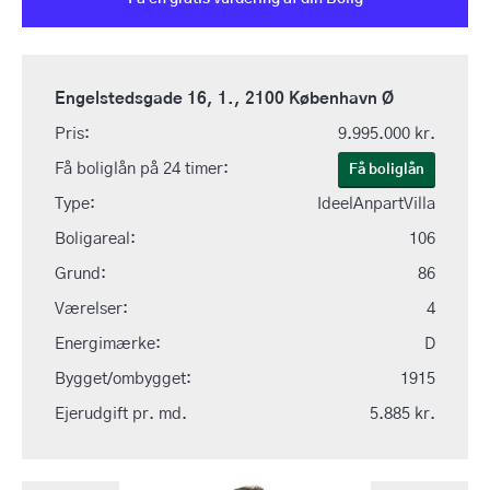
Engelstedsgade 16, 1., 2100 København Ø
Pris:
9.995.000 kr.
Få boliglån på 24 timer:
Få boliglån
Type:
IdeelAnpartVilla
Boligareal:
106
Grund:
86
Værelser:
4
Energimærke:
D
Bygget/ombygget:
1915
Ejerudgift pr. md.
5.885 kr.