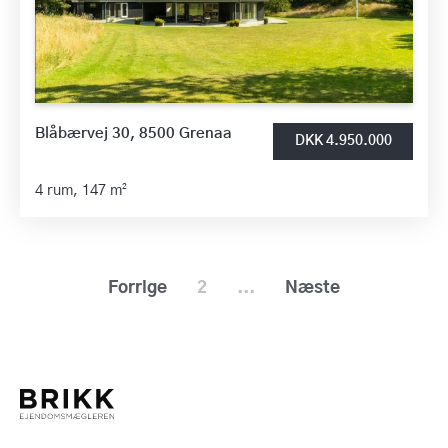
Blåbærvej 30, 8500 Grenaa
DKK 4.950.000
4 rum,
147 m²
Forrige
2
...
Næste