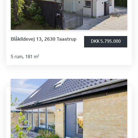
Blåkildevej 13, 2630 Taastrup
DKK 5.795.000
5 rum,
181 m²