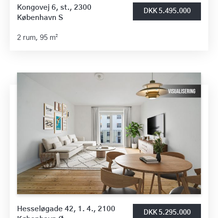
Kongovej 6, st., 2300
DKK 5.495.000
København S
2 rum,
95 m²
Hesseløgade 42, 1. 4., 2100
DKK 5.295.000