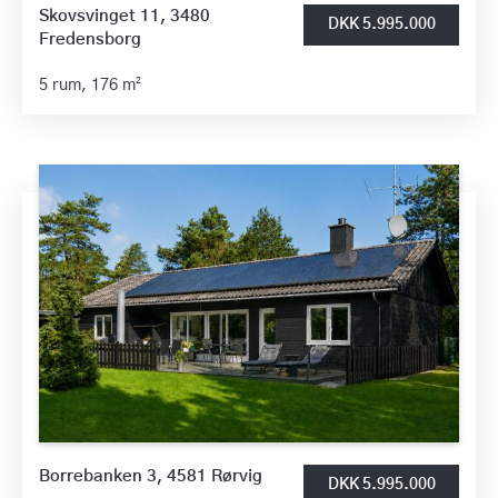
Skovsvinget 11, 3480
DKK 5.995.000
Fredensborg
5 rum,
176 m²
Borrebanken 3, 4581 Rørvig
DKK 5.995.000